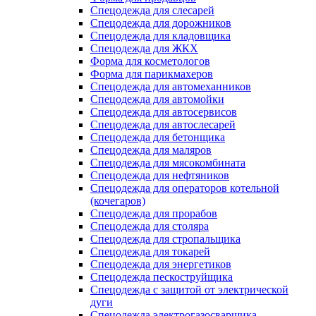
Спецодежда для слесарей
Спецодежда для дорожников
Спецодежда для кладовщика
Спецодежда для ЖКХ
Форма для косметологов
Форма для парикмахеров
Спецодежда для автомеханников
Спецодежда для автомойки
Спецодежда для автосервисов
Спецодежда для автослесарей
Спецодежда для бетонщика
Спецодежда для маляров
Спецодежда для мясокомбината
Спецодежда для нефтяников
Спецодежда для операторов котельной
(кочегаров)
Спецодежда для прорабов
Спецодежда для столяра
Спецодежда для стропальщика
Спецодежда для токарей
Спецодежда для энергетиков
Спецодежда пескоструйщика
Спецодежда с защитой от электрической
дуги
Спецодежда электрогазосварщика