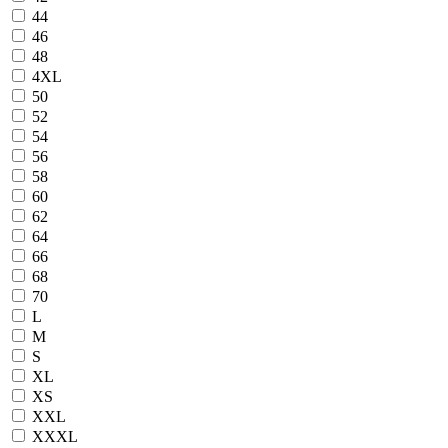
44
46
48
4XL
50
52
54
56
58
60
62
64
66
68
70
L
M
S
XL
XS
XXL
XXXL