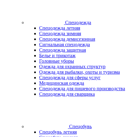
Спецодежда
Спецодежда летняя
Спецодежда зимняя
Спецодежда демисезонная
Сигнальная спецодежда
Спецодежда защитная
Белье и трикотаж
Головные уборы
Одежда для охранных структур
Одежда для рыбалки, охоты и туризма
Спецодежда для сферы услуг
Медицинская одежда
Спецодежда для пищевого производства
Спецодежда для сварщика
Спецобувь
Спецобувь летняя