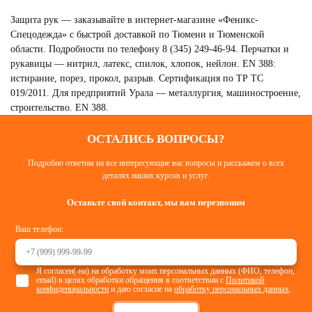
Защита рук — заказывайте в интернет-магазине «Феникс-
Спецодежда» с быстрой доставкой по Тюмени и Тюменской
области. Подробности по телефону 8 (345) 249-46-94. Перчатки и
рукавицы — нитрил, латекс, спилок, хлопок, нейлон. EN 388:
истирание, порез, прокол, разрыв. Сертификация по ТР ТС
019/2011. Для предприятий Урала — металлургия, машиностроение,
строительство. EN 388.
ОСТАЛИСЬ ВОПРОСЫ?
Подробно ответим на все интересующие вас вопросы и расскажем о всех
деталях наших курсов и услуг.
Оставьте свой контакт, мы вам перезвоним
Ваш телефон:
Я согласен(-на) на обработку моих персональных данных (ФИО, телефон,
email) в целях обработки обращения в соответствии с
Политикой
конфиденциальности
и даю согласие на
обработку персональных данных
.