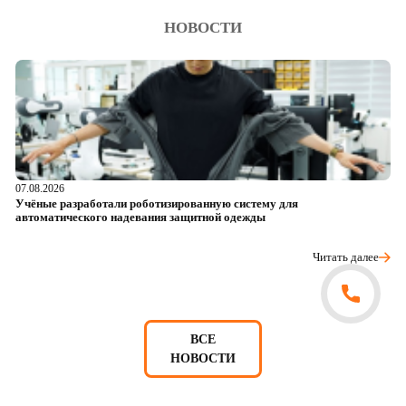
НОВОСТИ
07.08.2026
06
Учёные разработали роботизированную систему для
О
автоматического надевания защитной одежды
р
Читать далее
ВСЕ
НОВОСТИ