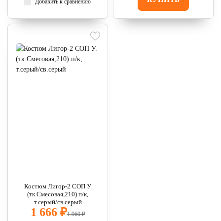
Добавить к сравнению
Костюм Лигор-2 СОП У.
(тк.Смесовая,210) п/к,
т.серый/св.серый
1 666 ₽
1 960 ₽