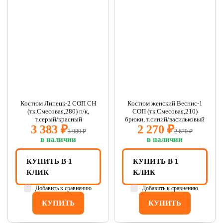
Костюм Липецк-2 СОП CH
Костюм женский Веснис-1
(тк.Смесовая,280) п/к,
СОП (тк.Смесовая,210)
т.серый/красный
брюки, т.синий/васильковый
3 383 ₽
2 270 ₽
3 980 ₽
2 670 ₽
в наличии
в наличии
КУПИТЬ В 1
КУПИТЬ В 1
КЛИК
КЛИК
Добавить к сравнению
Добавить к сравнению
КУПИТЬ
КУПИТЬ