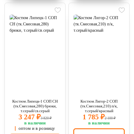
Костюм Липецк-1 СОП CH
Костюм Лигор-2 СОП
(тк.Смесовая,280) брюки,
(тк.Смесовая,210) п/к,
т.серый/св.серый
т.серый/красный
3 247 ₽
1 785 ₽
3 820 ₽
2 100 ₽
в наличии
в наличии
оптом и в розницу