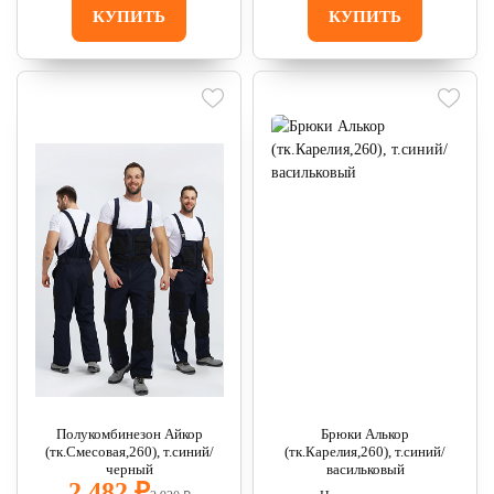
КУПИТЬ
КУПИТЬ
Полукомбинезон Айкор
Брюки Алькор
(тк.Смесовая,260), т.синий/
(тк.Карелия,260), т.синий/
черный
васильковый
2 482 ₽