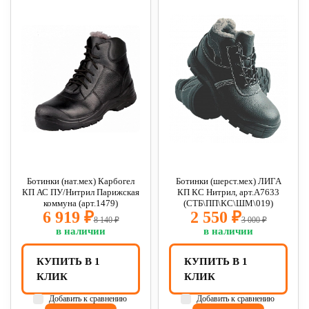
Ботинки (нат.мех) Карбогел
Ботинки (шерст.мех) ЛИГА
КП АС ПУ/Нитрил Парижская
КП КС Нитрил, арт.А7633
коммуна (арт.1479)
(СТБ\ПП\КС\ШМ\019)
6 919 ₽
2 550 ₽
8 140 ₽
3 000 ₽
в наличии
в наличии
КУПИТЬ В 1
КУПИТЬ В 1
КЛИК
КЛИК
Добавить к сравнению
Добавить к сравнению