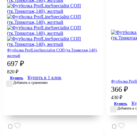
Футболка ProfLineSpecialist СОП (тк.Трикотаж,140),
желтый
697 ₽
820 ₽
Купить в 1 клик
Купить
Футболка ProfL
Добавить к сравнению
366 ₽
430 ₽
Ку
Купить
Добавить к 