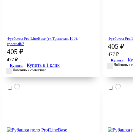
Футболка ProfLineBase (тк.Трикотаж,160),
Футболка ProfL
красный/2
405 ₽
405 ₽
477 ₽
477 ₽
Ку
Купить
Купить в 1 клик
Добавить к 
Купить
Добавить к сравнению