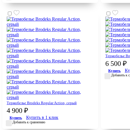
Термобелье Bro
6 500 ₽
Ку
Купить
Добавить к 
Термобелье Brodeks Regular Action, серый
4 900 ₽
Купить в 1 клик
Купить
Добавить к сравнению