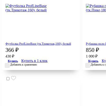
Футболка ProfLineBase (тк.Трикотаж,160), белый
Рубашка поло P
366 ₽
850 ₽
430 ₽
1 000 ₽
Купить в 1 клик
Ку
Купить
Купить
Добавить к сравнению
Добавить к 