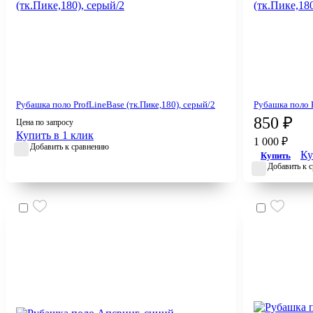
Рубашка поло ProfLineBase (тк.Пике,180), серый/2
Рубашка поло P
850 ₽
Цена по запросу
Купить в 1 клик
1 000 ₽
Добавить к сравнению
Ку
Купить
Добавить к 