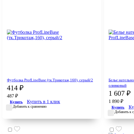
Футболка ProfLineBase (тк.Трикотаж,160), серый/2
Белье нательно
оливковый
414 ₽
1 607 ₽
487 ₽
1 890 ₽
Купить в 1 клик
Купить
Добавить к сравнению
Ку
Купить
Добавить к 