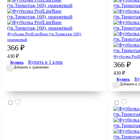
Футболка ProfLineBase (тк.Трикотаж,160),
оранжевый
366 ₽
430 ₽
Футболка ProfL
Купить в 1 клик
Купить
366 ₽
Добавить к сравнению
430 ₽
Ку
Купить
Добавить к 