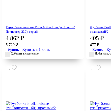
Термобелье женское Polar Active Uno (тк.Хлопок/
Футболка ProfL
Полиэстер,230), серый
оранжевый/2
4 862 ₽
405 ₽
5 720 ₽
477 ₽
Купить в 1 клик
Ку
Купить
Купить
Добавить к сравнению
Добавить к 