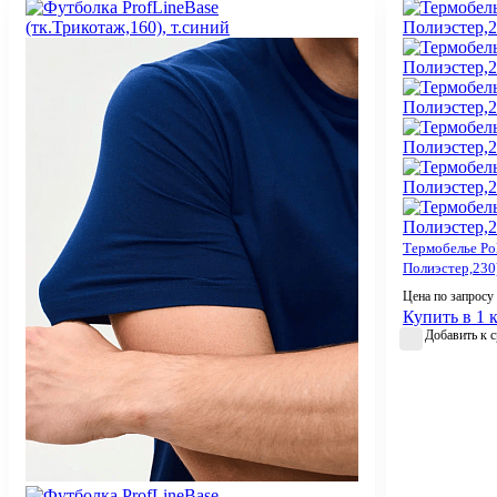
Термобелье Pol
Полиэстер,230
Цена по запросу
Купить в 1 
Добавить к 