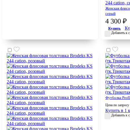
Женская флисов
серый
4 300 ₽
Ку
Купить
Добавить к 
Футболка ProfL
Цена по запросу
Купить в 1 
Добавить к 