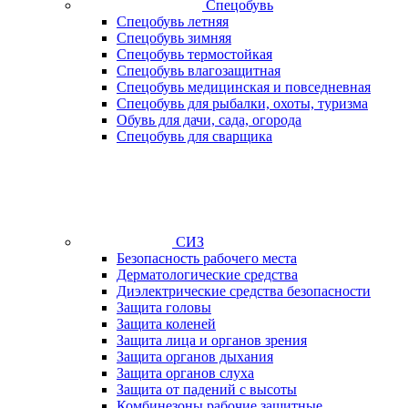
Спецобувь
Спецобувь летняя
Спецобувь зимняя
Спецобувь термостойкая
Спецобувь влагозащитная
Спецобувь медицинская и повседневная
Спецобувь для рыбалки, охоты, туризма
Обувь для дачи, сада, огорода
Спецобувь для сварщика
СИЗ
Безопасность рабочего места
Дерматологические средства
Диэлектрические средства безопасности
Защита головы
Защита коленей
Защита лица и органов зрения
Защита органов дыхания
Защита органов слуха
Защита от падений с высоты
Комбинезоны рабочие защитные