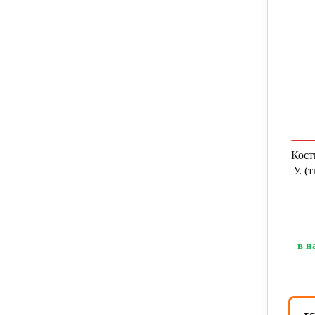
Кост
У. (
в н