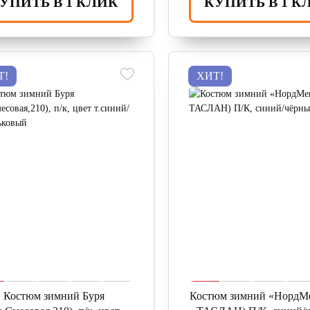
УПИТЬ В 1 КЛИК
КУПИТЬ В 1 К
Т!
ХИТ!
Костюм зимний Буря
Костюм зимний «НордМе