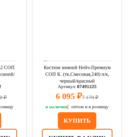
-2 СОП
Костюм зимний Нейч-Премиум
т.синий/
СОП К. (тк.Смесовая,240) п/к,
черный/красный
2
Артикул:
87491225
6 095 ₽
0 ₽
7 170 ₽
розницу
в наличии
оптом и в розницу
КУПИТЬ