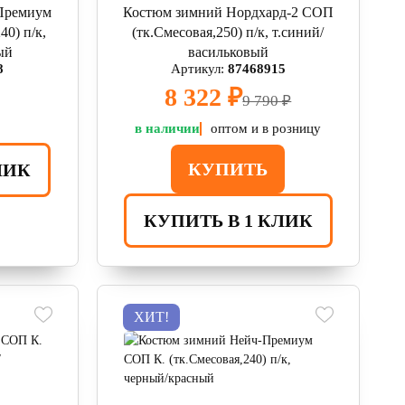
Премиум
Костюм зимний Нордхард-2 СОП
0) п/к,
(тк.Смесовая,250) п/к, т.синий/
ый
васильковый
8
Артикул:
87468915
8 322 ₽
9 790 ₽
в наличии
оптом и в розницу
КУПИТЬ
ЛИК
КУПИТЬ В 1 КЛИК
ХИТ!