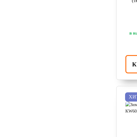
(т
в н
К
ХИ