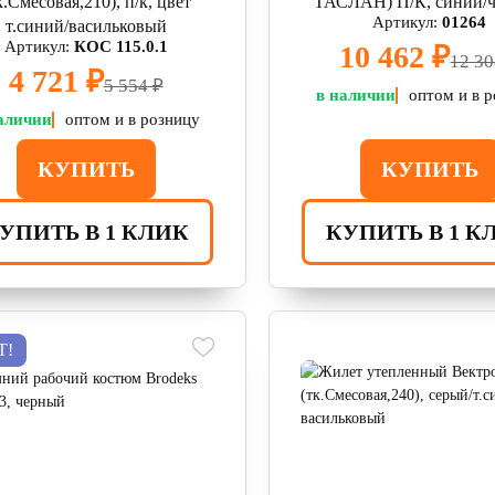
к.Смесовая,210), п/к, цвет
ТАСЛАН) П/К, синий/
Артикул:
01264
т.синий/васильковый
Артикул:
КОС 115.0.1
10 462 ₽
12 30
4 721 ₽
5 554 ₽
в наличии
оптом и в 
аличии
оптом и в розницу
КУПИТЬ
КУПИТЬ
УПИТЬ В 1 КЛИК
КУПИТЬ В 1 К
Т!