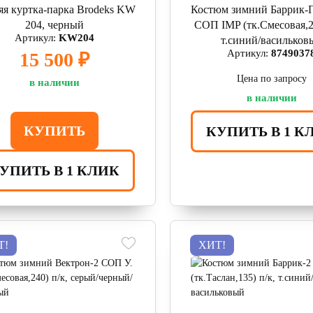
яя куртка-парка Brodeks KW
Костюм зимний Баррик-
204, черный
СОП IMP (тк.Смесовая,24
Артикул:
KW204
т.синий/васильков
Артикул:
8749037
15 500 ₽
Цена по запросу
в наличии
в наличии
КУПИТЬ
КУПИТЬ В 1 К
УПИТЬ В 1 КЛИК
Т!
ХИТ!