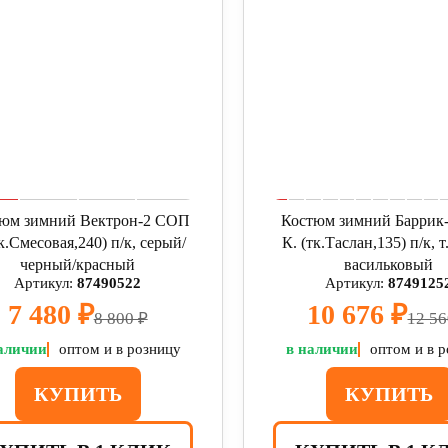
юм зимний Вектрон-2 СОП
Костюм зимний Баррик
тк.Смесовая,240) п/к, серый/
К. (тк.Таслан,135) п/к, 
черный/красный
васильковый
Артикул:
87490522
Артикул:
8749125
7 480 ₽
10 676 ₽
8 800 ₽
12 56
аличии
оптом и в розницу
в наличии
оптом и в 
КУПИТЬ
КУПИТЬ