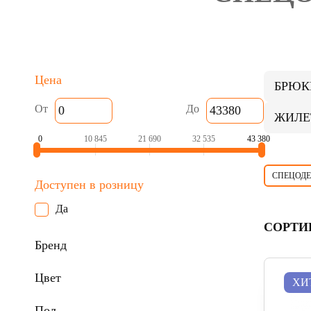
Цена
БРЮК
От
До
ЖИЛЕ
0
10 845
21 690
32 535
43 380
СПЕЦОД
Доступен в розницу
Да
СОРТИ
Бренд
Цвет
ХИ
Пол