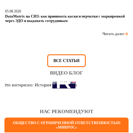
05.08.2026
04
DataMatrix на СИЗ: как принимать каски и перчатки с маркировкой
Ш
через ЭДО и выдавать сотрудникам
ра
Читать далее
ВСЕ СТАТЬИ
ВИДЕО БЛОГ
Это интересно: История противогаза
НАС РЕКОМЕНДУЮТ
ОБЩЕСТВО С ОГРАНИЧЕННОЙ ОТВЕТСТВЕННОСТЬЮ
«МИКРОС»